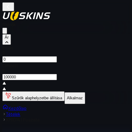
Szűrők
Ár
Innen
$
Címzett
$
Szűrők alaphelyzetbe állítása
Alkalmaz
Kezdőlap
Tételek
XM1014 | Poszáta