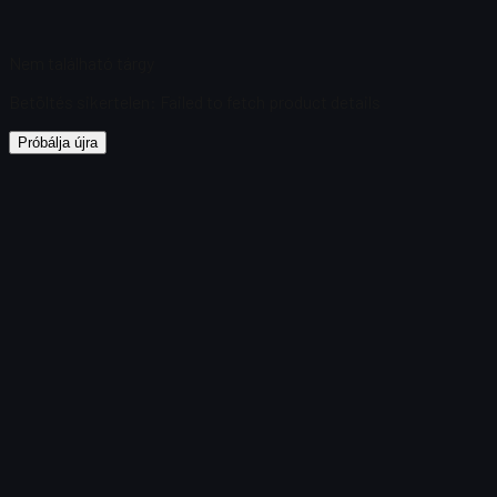
Nem található tárgy
Betöltés sikertelen
:
Failed to fetch product details
Próbálja újra