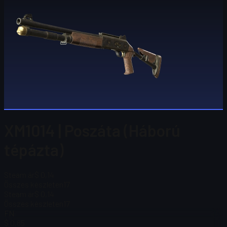
XM1014 | Poszáta (Háború
tépázta)
Steam ár
$ 0,14
Összes készleten
17
Steam ár
$ 0,14
Összes készleten
17
FN
$ 0,85