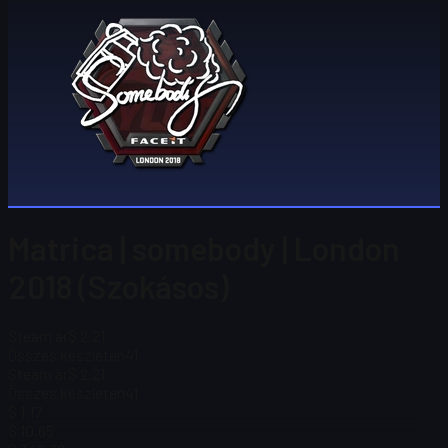
Matrica | somebody | London
2018 (Szokásos)
Steam ár
$ 2,21
Összes készleten
41
Steam ár
$ 2,21
Összes készleten
41
$ 1,17
$ 10,65