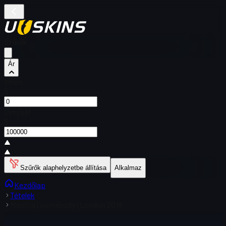
Szűrők
Ár
Innen
$
Címzett
$
Szűrők alaphelyzetbe állítása
Alkalmaz
Kezdőlap
Tételek
Matrica | somebody | London 2018