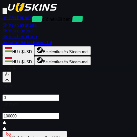
Skinek bérlése
Kaució nélküli bérlések
Skinek vásárlása
Skinek eladása
Skinek beváltása
Vásárlás API-n keresztül
HU / $USD
Bejelentkezés Steam-mel
HU / $USD
Bejelentkezés Steam-mel
Szűrők
Ár
Innen
$
Címzett
$