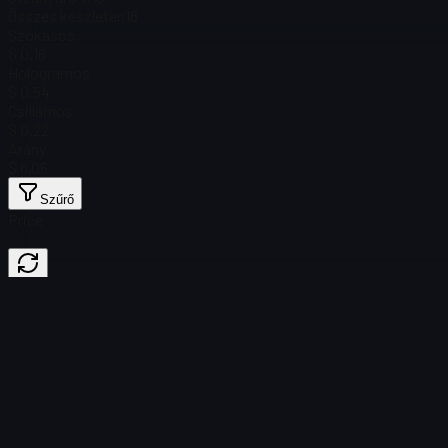
Összes készleten
18
Szokásos
$ 0,16
Hologramos
$ 0,54
Csillámos
$ 0,22
Arany
$ 6,05
Szűrő
Price