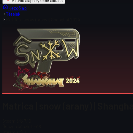
Szűrők alaphelyzetbe állítása
Kezdőlap
Tételek
Matrica | snow (arany) | Shanghai 2024
Matrica | snow (arany) | Shangh
Steam ár
$ 7,10
Összes készleten
18
Steam ár
$ 7,10