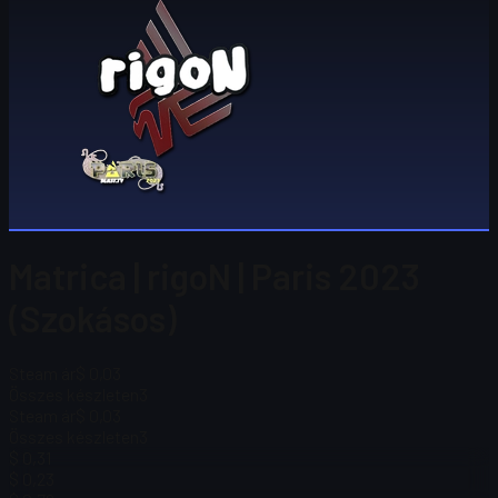
Matrica | rigoN | Paris 2023
(Szokásos)
Steam ár
$ 0,03
Összes készleten
3
Steam ár
$ 0,03
Összes készleten
3
$ 0,31
$ 0,23