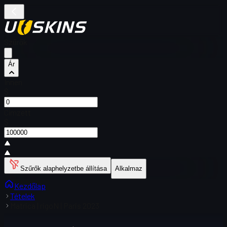
Szűrők
Ár
Innen
$
Címzett
$
Szűrők alaphelyzetbe állítása
Alkalmaz
Kezdőlap
Tételek
Matrica | rigoN | Paris 2023