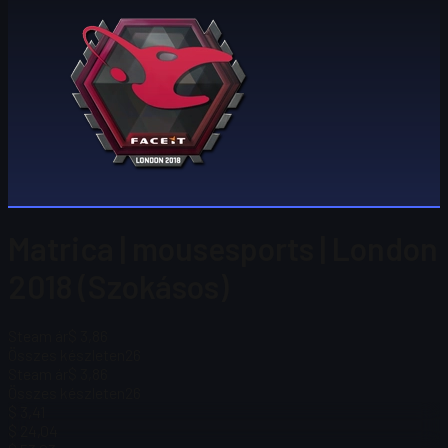
Matrica | mousesports | London
2018 (Szokásos)
Steam ár
$ 3,86
Összes készleten
26
Steam ár
$ 3,86
Összes készleten
26
$ 3,41
$ 24,04