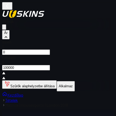
Szűrők
Ár
Innen
$
Címzett
$
Szűrők alaphelyzetbe állítása
Alkalmaz
Kezdőlap
Tételek
Matrica | mousesports | London 2018