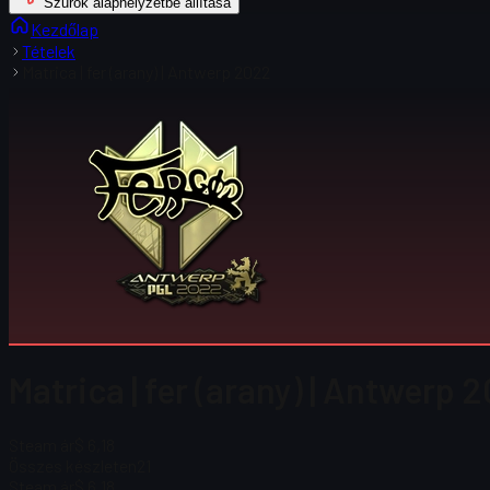
Szűrők alaphelyzetbe állítása
Kezdőlap
Tételek
Matrica | fer (arany) | Antwerp 2022
Matrica | fer (arany) | Antwerp 
Steam ár
$ 6,18
Összes készleten
21
Steam ár
$ 6,18