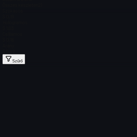
Összes készleten
21
Szokásos
$ 0,19
Hologramos
$ 1,03
Csillámos
$ 0,16
Arany
$ 5,42
Szűrő
Price