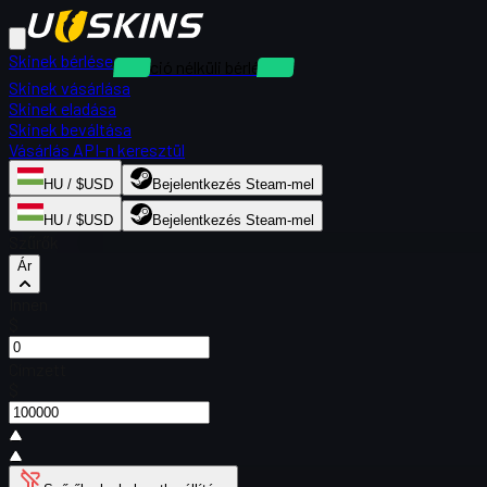
Skinek bérlése
Kaució nélküli bérlések
Skinek vásárlása
Skinek eladása
Skinek beváltása
Vásárlás API-n keresztül
HU / $USD
Bejelentkezés Steam-mel
HU / $USD
Bejelentkezés Steam-mel
Szűrők
Ár
Innen
$
Címzett
$