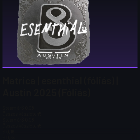
Matrica | esenthial (fóliás) |
Austin 2025 (Fóliás)
Steam ár
$ 0,08
Összes készleten
5
Steam ár
$ 0,08
Összes készleten
5
$ 0,16
$ 0,34