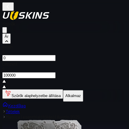
Szűrők
Ár
Innen
$
Címzett
$
Szűrők alaphelyzetbe állítása
Alkalmaz
Kezdőlap
Tételek
Matrica | esenthial (fóliás) | Austin 2025