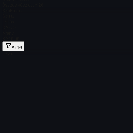
Összes készleten
126
Szokásos
$ 2,05
Fóliás
$ 22,02
Arany
$ 749,99
Szűrő
Price
Nem található tárgy