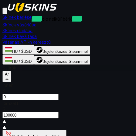
Skinek bérlése
Kaució nélküli bérlések
Skinek vásárlása
Skinek eladása
Skinek beváltása
Vásárlás API-n keresztül
HU / $USD
Bejelentkezés Steam-mel
HU / $USD
Bejelentkezés Steam-mel
Szűrők
Ár
Innen
$
Címzett
$