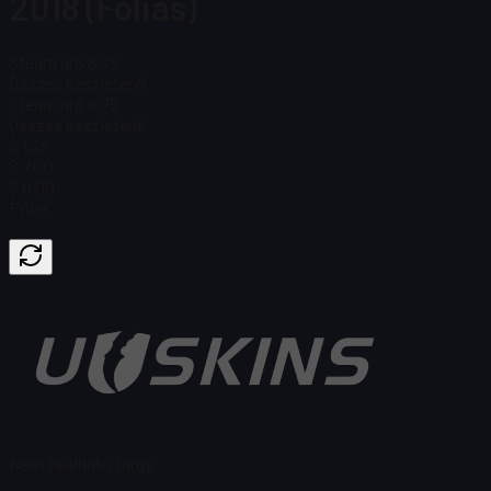
2018 (Fóliás)
Steam ár
$ 6,75
Összes készleten
8
Steam ár
$ 6,75
Összes készleten
8
$ 1,26
$ 7,00
$ 0.00
Price
Nem található tárgy