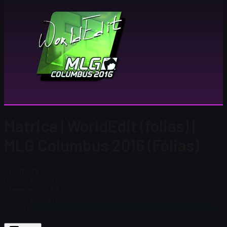
Matrica | WorldEdit (fóliás) |
MLG Columbus 2016 (Fóliás)
Steam ár
$ 22,57
Összes készleten
3
Steam ár
$ 22,57
Összes készleten
3
$ 22,80
$ 32,07