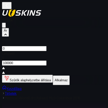
Szűrők
Ár
Innen
$
Címzett
$
Szűrők alaphelyzetbe állítása
Alkalmaz
Kezdőlap
Tételek
Matrica | WorldEdit (fóliás) | MLG Columbus 2016