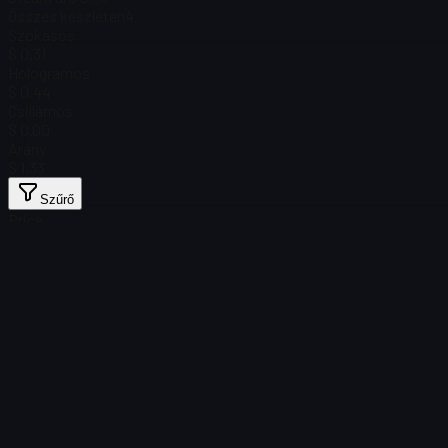
Összes készleten
4
Szokásos
$ 0,31
Hologramos
$ 0,44
Csillámos
$ 0.00
Arany
$ 1,33
Szűrő
Price