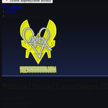
Szűrők alaphelyzetbe állítása
Kezdőlap
Tételek
Matrica | Spinx | Copenhagen 2024
Matrica | Spinx | Copenhagen 2
Steam ár
$ 0,03
Összes készleten
4
Steam ár
$ 0,03