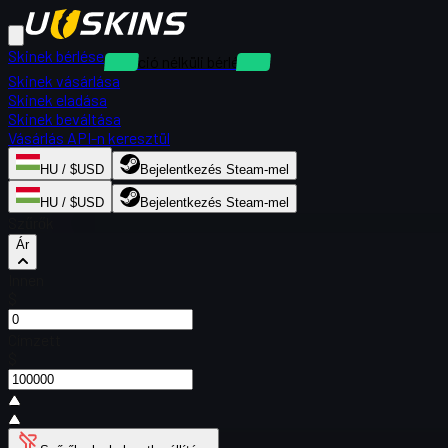
Skinek bérlése
Kaució nélküli bérlések
Skinek vásárlása
Skinek eladása
Skinek beváltása
Vásárlás API-n keresztül
HU / $USD
Bejelentkezés Steam-mel
HU / $USD
Bejelentkezés Steam-mel
Szűrők
Ár
Innen
$
Címzett
$