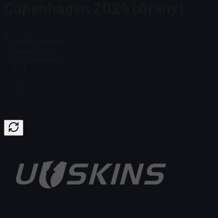
Copenhagen 2024 (Arany)
Steam ár
$ 0.00
Összes készleten
2
Steam ár
$ 0.00
Összes készleten
2
$ 13,38
$ 13,21
$ 0,60
$ 9,12
Price