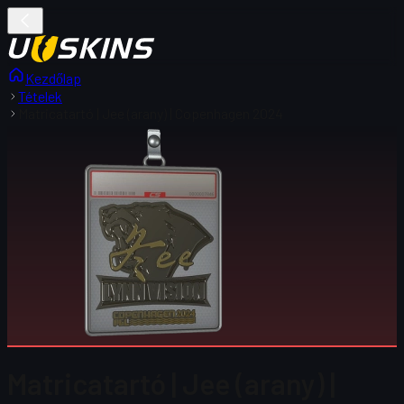
Kezdőlap
Tételek
Matricatartó | Jee (arany) | Copenhagen 2024
Matricatartó | Jee (arany) |