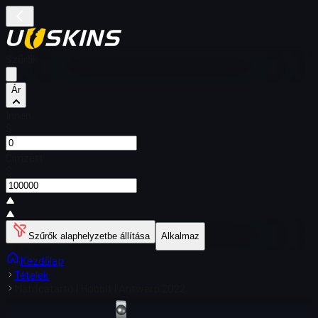
Szűrők
Ár
Innen
$
Címzett
$
Szűrők alaphelyzetbe állítása
Alkalmaz
Kezdőlap
Tételek
Matricatartó | Hobbit | Antwerp 2022