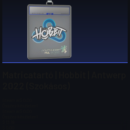
Matricatartó | Hobbit | Antwerp
2022 (Szokásos)
Steam ár
$ 0.00
Összes készleten
1
Steam ár
$ 0.00
Összes készleten
1
$ 13,19
$ 0.00