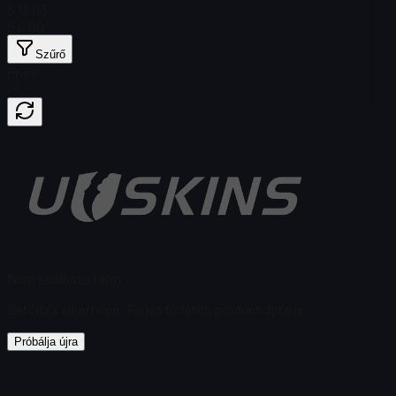
$ 13,03
$ 0.00
Szűrő
Price
Nem található tárgy
Betöltés sikertelen
:
Failed to fetch product details
Próbálja újra