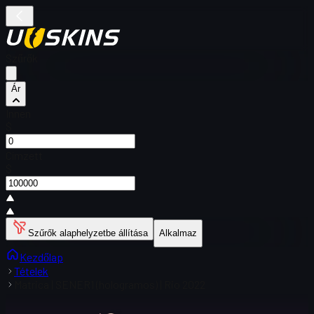
Szűrők
Ár
Innen
$
Címzett
$
Szűrők alaphelyzetbe állítása
Alkalmaz
Kezdőlap
Tételek
Matrica | SENER1 (hologramos) | Rio 2022