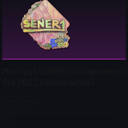
Matrica | SENER1 (hologramos) |
Rio 2022 (Hologramos)
Steam ár
$ 1,44
Összes készleten
45
Steam ár
$ 1,44
Összes készleten
45
$ 0,61
$ 0.00