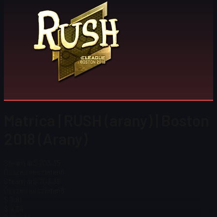
Matrica | RUSH (arany) | Boston
2018 (Arany)
Steam ár
$ 703,35
Összes készleten
8
Steam ár
$ 703,35
Összes készleten
8
$ 3,81
$ 9,34