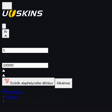
Szűrők
Ár
Innen
$
Címzett
$
Szűrők alaphelyzetbe állítása
Alkalmaz
Kezdőlap
Tételek
Matrica | RUSH (arany) | Boston 2018