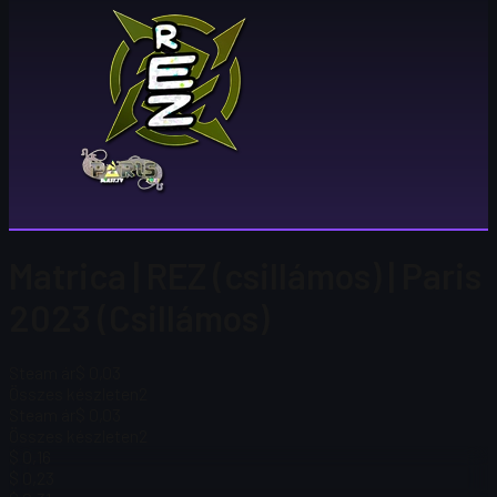
Matrica | REZ (csillámos) | Paris
2023 (Csillámos)
Steam ár
$ 0,03
Összes készleten
2
Steam ár
$ 0,03
Összes készleten
2
$ 0,16
$ 0,23