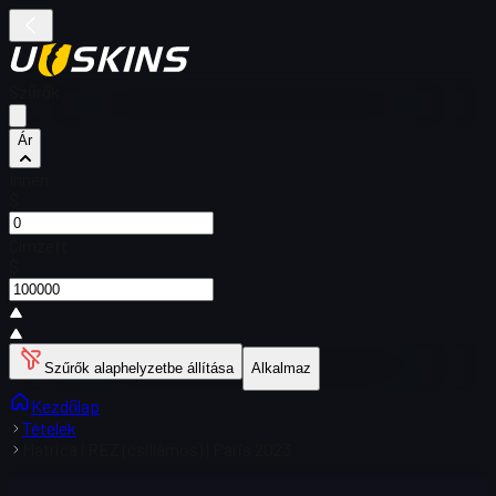
Szűrők
Ár
Innen
$
Címzett
$
Szűrők alaphelyzetbe állítása
Alkalmaz
Kezdőlap
Tételek
Matrica | REZ (csillámos) | Paris 2023