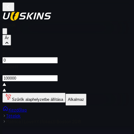
Szűrők
Ár
Innen
$
Címzett
$
Szűrők alaphelyzetbe állítása
Alkalmaz
Kezdőlap
Tételek
Matrica | LoveYY (fóliás) | Boston 2018