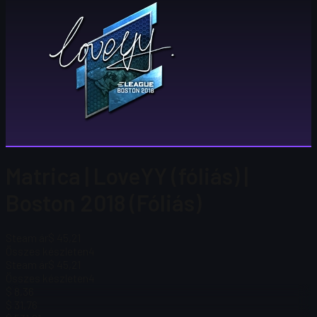
Matrica | LoveYY (fóliás) |
Boston 2018 (Fóliás)
Steam ár
$ 45,21
Összes készleten
4
Steam ár
$ 45,21
Összes készleten
4
$ 8,36
$ 31,76