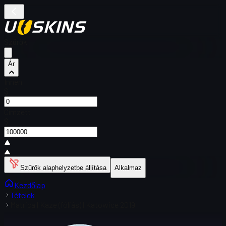
Szűrők
Ár
Innen
$
Címzett
$
Szűrők alaphelyzetbe állítása
Alkalmaz
Kezdőlap
Tételek
Matrica | Kaze (fóliás) | Katowice 2019