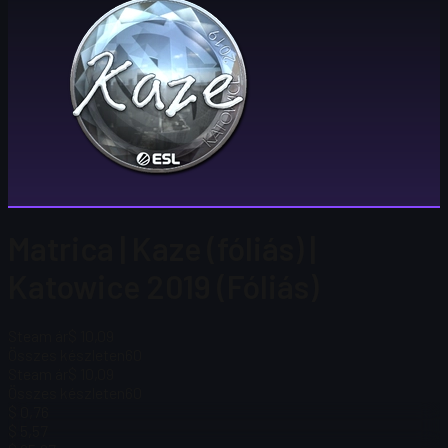
Matrica | Kaze (fóliás) |
Katowice 2019 (Fóliás)
Steam ár
$ 10,09
Összes készleten
60
Steam ár
$ 10,09
Összes készleten
60
$ 0,76
$ 5,57