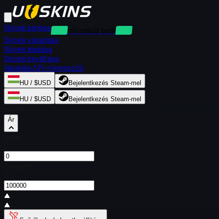
Skinek bérlése
Kaució nélküli bérlések
Skinek vásárlása
Skinek eladása
Skinek beváltása
Vásárlás API-n keresztül
HU / $USD
Bejelentkezés Steam-mel
HU / $USD
Bejelentkezés Steam-mel
Szűrők
Ár
Innen
$
Címzett
$