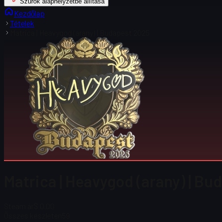
Szűrők alaphelyzetbe állítása
Kezdőlap
Tételek
Matrica | Heavygod (arany) | Budapest 2025
Matrica | Heavygod (arany) | Bu
Steam ár
$ 0.00
Összes készleten
59