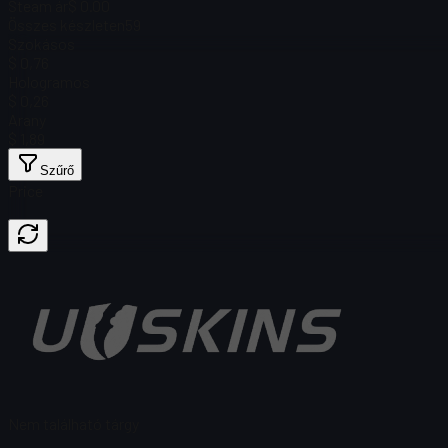
Steam ár
$ 0.00
Összes készleten
59
Szokásos
$ 0,76
Hologramos
$ 0,26
Arany
$ 1,89
Szűrő
Price
Nem található tárgy