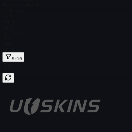
Összes készleten
62
Szokásos
$ 0,16
Hologramos
$ 6,35
Csillámos
$ 0,21
Arany
$ 9,29
Szűrő
Price