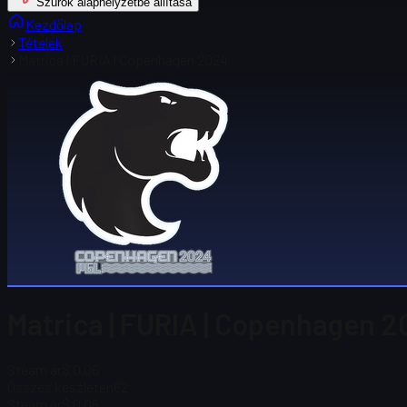
Szűrők alaphelyzetbe állítása
Kezdőlap
Tételek
Matrica | FURIA | Copenhagen 2024
Matrica | FURIA | Copenhagen 2
Steam ár
$ 0,06
Összes készleten
62
Steam ár
$ 0,06