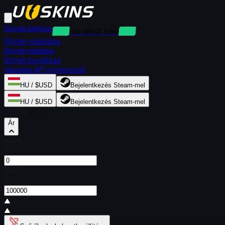
Skinek bérlése
Kaució nélküli bérlések
Skinek vásárlása
Skinek eladása
Skinek beváltása
Vásárlás API-n keresztül
HU / $USD
Bejelentkezés Steam-mel
HU / $USD
Bejelentkezés Steam-mel
Szűrők
Ár
Innen
$
Címzett
$