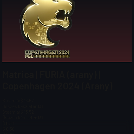
Matrica | FURIA (arany) |
Copenhagen 2024 (Arany)
Steam ár
$ 13,52
Összes készleten
131
Steam ár
$ 13,52
Összes készleten
131
$ 0,16
$ 6,36