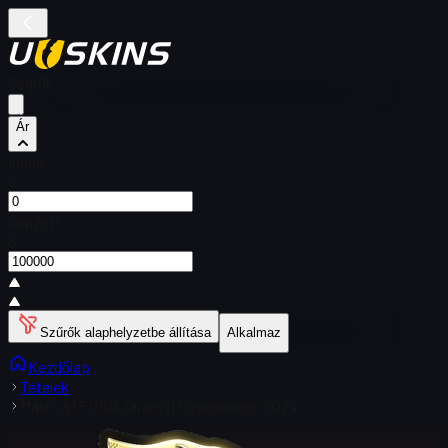
Szűrők
Ár
Innen
$
Címzett
$
Szűrők alaphelyzetbe állítása
Alkalmaz
Kezdőlap
Tételek
Matrica | FURIA (arany) | Copenhagen 2024