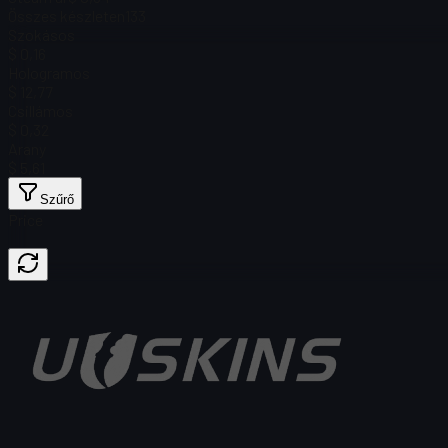
Összes készleten
133
Szokásos
$ 0,16
Hologramos
$ 12,77
Csillámos
$ 0,32
Arany
$ 5,61
Szűrő
Price