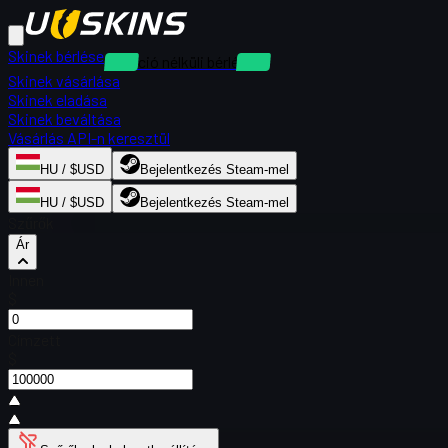
Skinek bérlése
Kaució nélküli bérlések
Skinek vásárlása
Skinek eladása
Skinek beváltása
Vásárlás API-n keresztül
HU / $USD
Bejelentkezés Steam-mel
HU / $USD
Bejelentkezés Steam-mel
Szűrők
Ár
Innen
$
Címzett
$