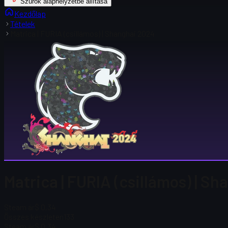
Szűrők alaphelyzetbe állítása
Kezdőlap
Tételek
Matrica | FURIA (csillámos) | Shanghai 2024
Matrica | FURIA (csillámos) | S
Steam ár
$ 0,34
Összes készleten
133
Steam ár
$ 0,34