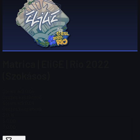
Matrica | EliGE | Rio 2022
(Szokásos)
Steam ár
$ 0,04
Összes készleten
6
Steam ár
$ 0,04
Összes készleten
6
$ 0,16
$ 0.00
$ 0.00
$ 5,85