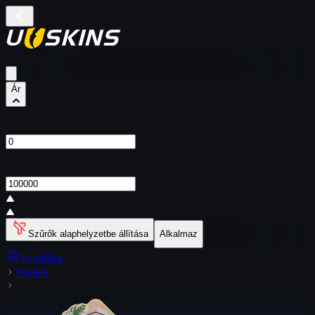
Szűrők
Ár
Innen
$
Címzett
$
Szűrők alaphelyzetbe állítása
Alkalmaz
Kezdőlap
Tételek
Matrica | EliGE | Rio 2022