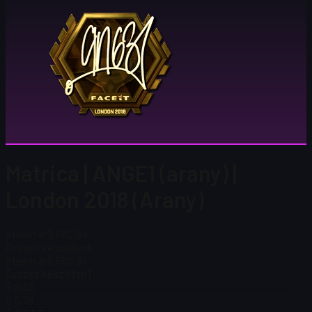
Matrica | ANGE1 (arany) |
London 2018 (Arany)
Steam ár
$ 580,84
Összes készleten
1
Steam ár
$ 580,84
Összes készleten
1
$ 0,63
$ 5,78