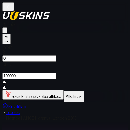
Szűrők
Ár
Innen
$
Címzett
$
Szűrők alaphelyzetbe állítása
Alkalmaz
Kezdőlap
Tételek
Matrica | ANGE1 (arany) | London 2018