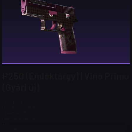
P250 (Emléktárgy) | Vino Primo
(Gyári új)
Steam ár
$ 164,63
Összes készleten
6
Steam ár
$ 164,63
Összes készleten
6
FN
$ 92,58