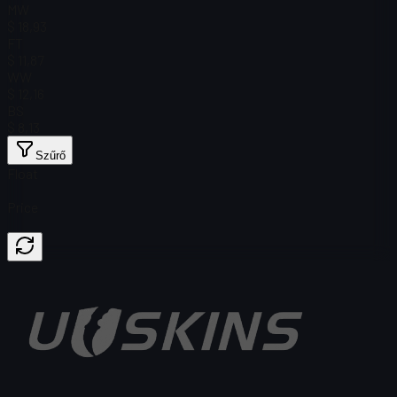
MW
$ 18,93
FT
$ 11,87
WW
$ 12,16
BS
$ 8,13
Szűrő
Float
Price