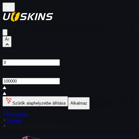
Szűrők
Ár
Innen
$
Címzett
$
Szűrők alaphelyzetbe állítása
Alkalmaz
Kezdőlap
Tételek
P250 (Emléktárgy) | Vino Primo