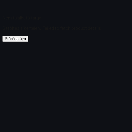
Nem található tárgy
Betöltés sikertelen
:
Failed to fetch product details
Próbálja újra