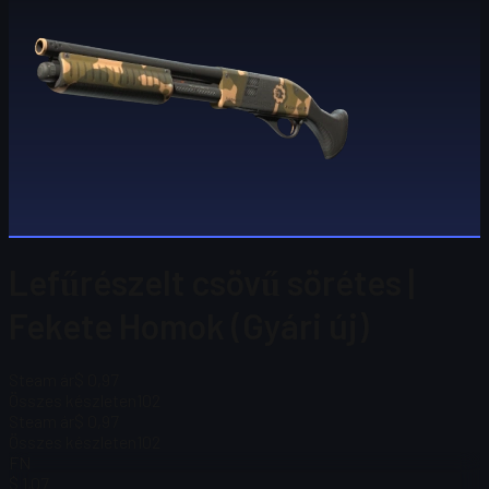
Lefűrészelt csövű sörétes |
Fekete Homok (Gyári új)
Steam ár
$ 0,97
Összes készleten
102
Steam ár
$ 0,97
Összes készleten
102
FN
$ 1,07