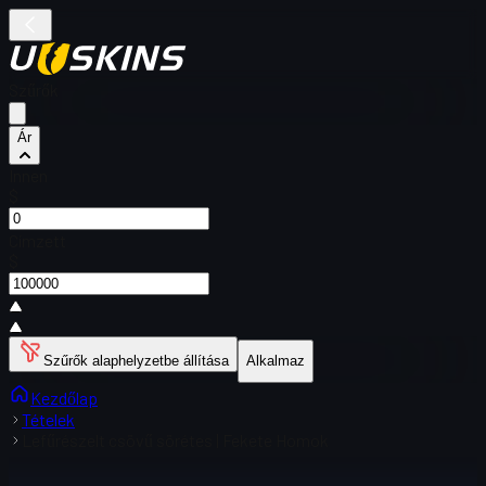
Szűrők
Ár
Innen
$
Címzett
$
Szűrők alaphelyzetbe állítása
Alkalmaz
Kezdőlap
Tételek
Lefűrészelt csövű sörétes | Fekete Homok