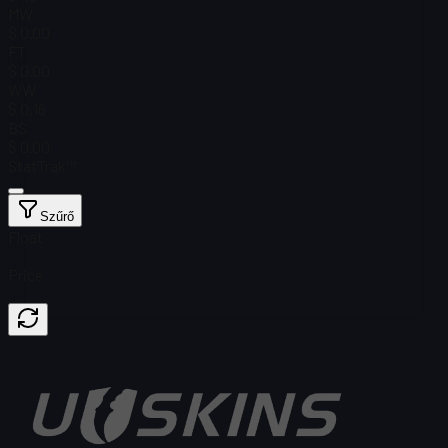
MW
$ 0.00
FT
$ 0.00
WW
$ 0,16
BS
$ 0.00
StatTrak™
Szűrő
Float
Price