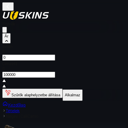
Szűrők
Ár
Innen
$
Címzett
$
Szűrők alaphelyzetbe állítása
Alkalmaz
Kezdőlap
Tételek
Negev | CaliCamo