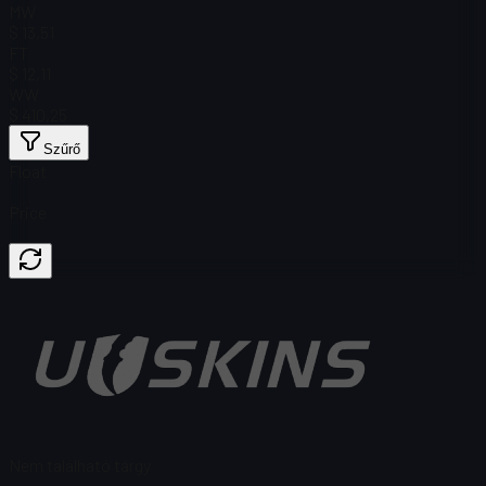
MW
$ 13,51
FT
$ 12,11
WW
$ 410,25
Szűrő
Float
Price
Nem található tárgy