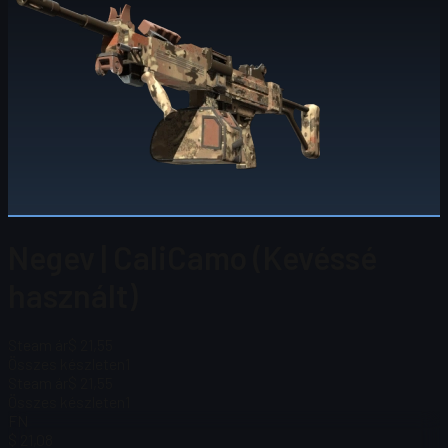
Negev | CaliCamo (Kevéssé
használt)
Steam ár
$ 21,55
Összes készleten
1
Steam ár
$ 21,55
Összes készleten
1
FN
$ 21,08