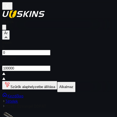
Szűrők
Ár
Innen
$
Címzett
$
Szűrők alaphelyzetbe állítása
Alkalmaz
Kezdőlap
Tételek
M249 | Dzsungel DDPAT