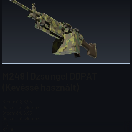
M249 | Dzsungel DDPAT
(Kevéssé használt)
Steam ár
$ 6,95
Összes készleten
7
Steam ár
$ 6,95
Összes készleten
7
FN
$ 0.00