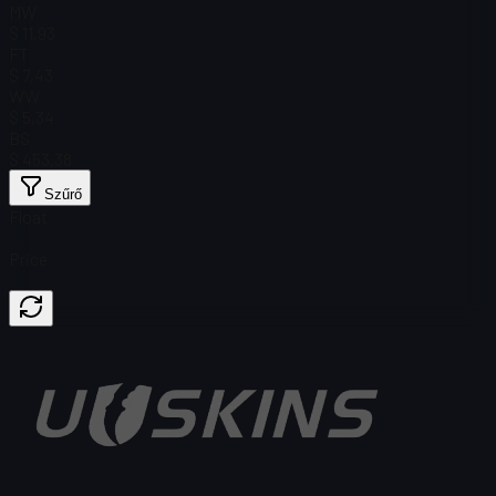
MW
$ 11,93
FT
$ 7,43
WW
$ 5,34
BS
$ 453,38
Szűrő
Float
Price