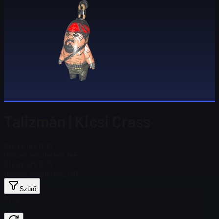
Talizmán | Kicsi Crass
Steam ár
$ 0,37
Összes készleten
2,145
Steam ár
$ 0,37
Összes készleten
2,145
Szűrő
Price