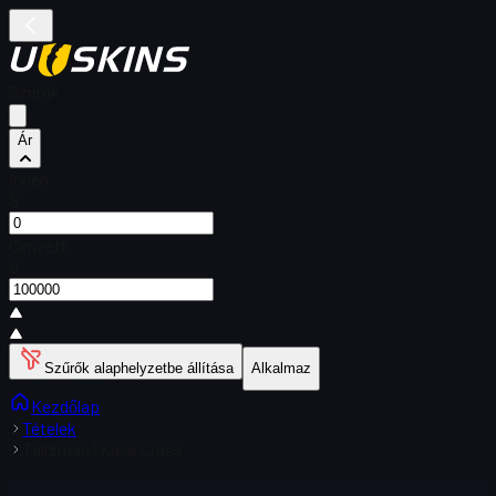
Szűrők
Ár
Innen
$
Címzett
$
Szűrők alaphelyzetbe állítása
Alkalmaz
Kezdőlap
Tételek
Talizmán | Kicsi Crass