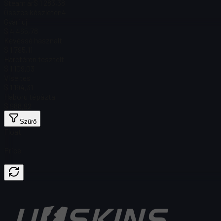
Steam ár
$ 1 283,38
Összes készleten
4
Gyári új
$ 4 465,78
Kevéssé használt
$ 1 795,11
Harctéren tesztelt
$ 1 109,03
Viseltes
$ 1 194,31
Háború tépázta
$ 988,92
Szűrő
Float
Price