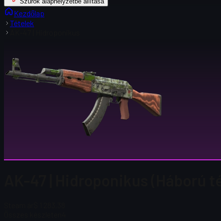
Szűrők alaphelyzetbe állítása
Kezdőlap
Tételek
AK-47 | Hidroponikus
AK-47 | Hidroponikus (Háború t
Steam ár
$ 1 283,38
Összes készleten
4