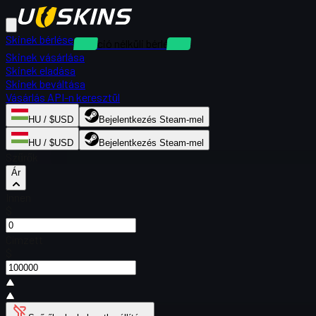
Skinek bérlése
Kaució nélküli bérlések
Skinek vásárlása
Skinek eladása
Skinek beváltása
Vásárlás API-n keresztül
HU / $USD
Bejelentkezés Steam-mel
HU / $USD
Bejelentkezés Steam-mel
Szűrők
Ár
Innen
$
Címzett
$