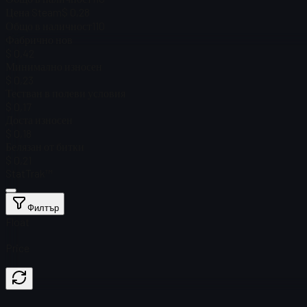
Цена Steam
$ 0,28
Общо в наличност
110
Фабрично нов
$ 0,42
Минимално износен
$ 0,23
Тестван в полеви условия
$ 0,17
Доста износен
$ 0,18
Белязан от битки
$ 0,21
StatTrak™
Филтър
Float
Price