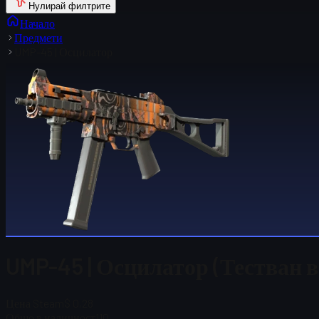
Нулирай филтрите
Начало
Предмети
UMP-45 | Осцилатор
UMP-45 | Осцилатор (Тестван в
Цена Steam
$ 0,28
Общо в наличност
110