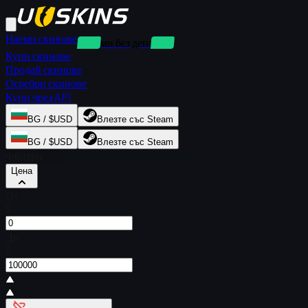
Наеми скинове
Наеми без депозит
Купи скинове
Продай скинове
Осребри скинове
Купи чрез API
BG / $USD
Влезте със Steam
BG / $USD
Влезте със Steam
Филтри
Цена
От
$
До
$