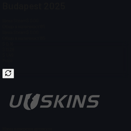
Budapest 2025
Цена Steam
$ 0.00
Общо в наличност
185
Цена Steam
$ 0.00
Общо в наличност
185
$ 0,16
$ 0,28
$ 1,49
Price
Няма намерени артикули