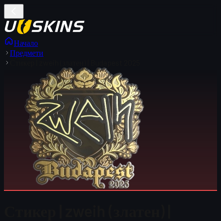
Начало
Предмети
Стикер | zweih (златен) | Budapest 2025
Стикер | zweih (златен) |