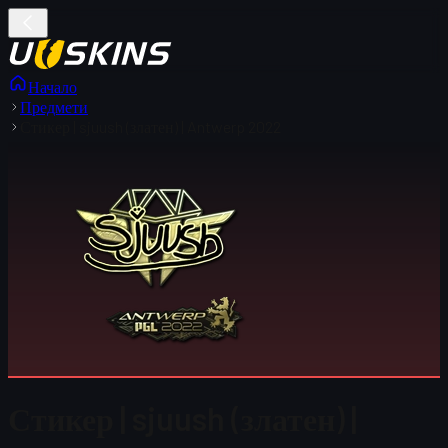
Начало
Предмети
Стикер | sjuush (златен) | Antwerp 2022
Стикер | sjuush (златен) |