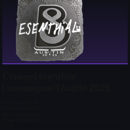
Стикер | esenthial
(ламиниран) | Austin 2025
Цена Steam
$ 0,08
Общо в наличност
5
Цена Steam
$ 0,08
Общо в наличност
5
$ 0,16