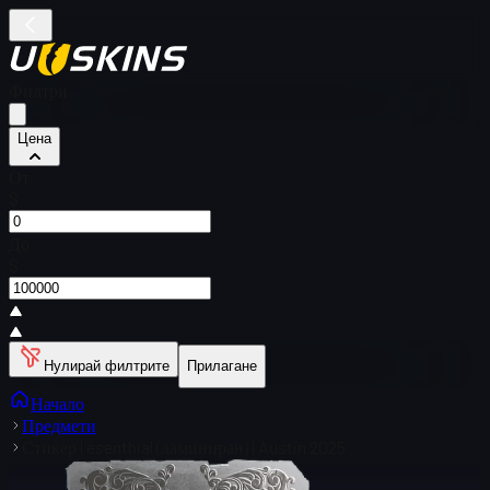
Филтри
Цена
От
$
До
$
Нулирай филтрите
Прилагане
Начало
Предмети
Стикер | esenthial (ламиниран) | Austin 2025