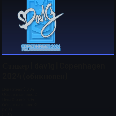
Стикер | dav1g | Copenhagen
2024 (обикновен)
Цена Steam
$ 0,04
Общо в наличност
2
Цена Steam
$ 0,04
Общо в наличност
2
$ 0,31
$ 1,30