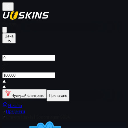
Филтри
Цена
От
$
До
$
Нулирай филтрите
Прилагане
Начало
Предмети
Стикер | dav1g | Copenhagen 2024