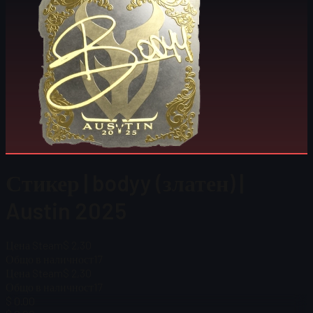
Стикер | bodyy (златен) |
Austin 2025
Цена Steam
$ 2,30
Общо в наличност
17
Цена Steam
$ 2,30
Общо в наличност
17
$ 0.00