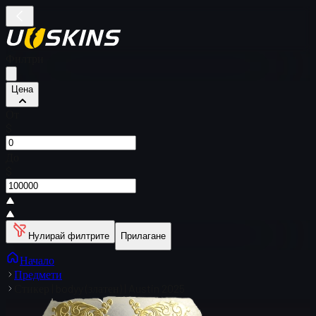
Филтри
Цена
От
$
До
$
Нулирай филтрите
Прилагане
Начало
Предмети
Стикер | bodyy (златен) | Austin 2025