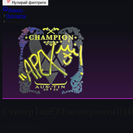
Нулирай филтрите
Начало
Предмети
Стикер | apEX (холограмен) | Шампион | Austin 2025
Стикер | apEX (холограмен) | 
Цена Steam
$ 0,71
Общо в наличност
571