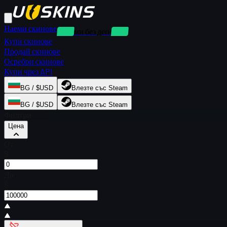
Наеми скинове
Наеми без депозит
Купи скинове
Продай скинове
Осребри скинове
Купи чрез API
BG / $USD
Влезте със Steam
BG / $USD
Влезте със Steam
Филтри
Цена
От
$
До
$