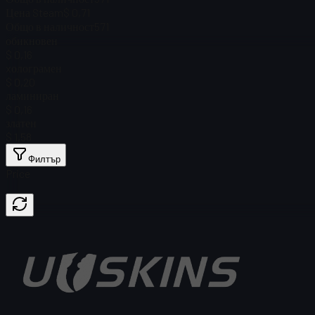
Цена Steam
$ 0,71
Общо в наличност
571
обикновен
$ 0,16
xолограмен
$ 0,20
ламиниран
$ 0,16
златен
$ 1,58
Филтър
Price