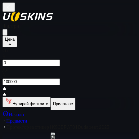
Филтри
Цена
От
$
До
$
Нулирай филтрите
Прилагане
Начало
Предмети
Протектор за стикер | KSCERATO | Budapest 2025