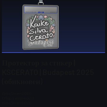
Протектор за стикер |
KSCERATO | Budapest 2025
(обикновен)
Цена Steam
$ 0.00
Общо в наличност
3
Цена Steam
$ 0.00