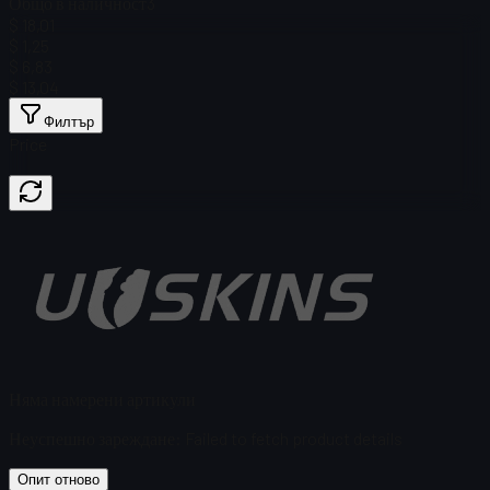
Общо в наличност
3
$ 18,01
$ 1,25
$ 6,83
$ 13,04
Филтър
Price
Няма намерени артикули
Неуспешно зареждане
:
Failed to fetch product details
Опит отново