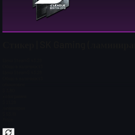
Стикер | SK Gaming (ламиниран
Цена Steam
$ 43,28
Общо в наличност
3
Цена Steam
$ 43,28
Общо в наличност
3
обикновен
$ 3,80
xолограмен
$ 21,28
ламиниран
$ 53,19
Price