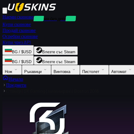
Наеми скинове
Наеми без депозит
Купи скинове
Продай скинове
Осребри скинове
Купи чрез API
BG / $USD
Влезте със Steam
BG / $USD
Влезте със Steam
Нож
Ръкавици
Винтовка
Пистолет
Автомат
Начало
Предмети
Стикер | SK Gaming (ламиниран) | Boston 2018