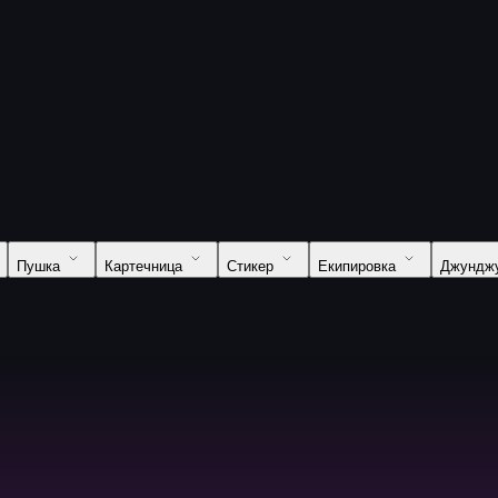
Пушка
Картечница
Стикер
Екипировка
Джундж