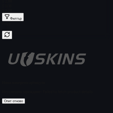
$ 2,88
$ 0,16
$ 2,28
Филтър
Price
Няма намерени артикули
Неуспешно зареждане
:
Failed to fetch product details
Опит отново