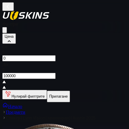
Филтри
Цена
От
$
До
$
Нулирай филтрите
Прилагане
Начало
Предмети
Стикер | Lynn Vision (ламиниран) | Austin 2025