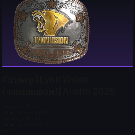
Стикер | Lynn Vision
(ламиниран) | Austin 2025
Цена Steam
$ 0,40
Общо в наличност
1,417
Цена Steam
$ 0,40
Общо в наличност
1,417
$ 0,16