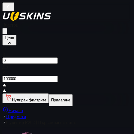
Филтри
Цена
От
$
До
$
Нулирай филтрите
Прилагане
Начало
Предмети
Сувенир P250 | Първокласно вино