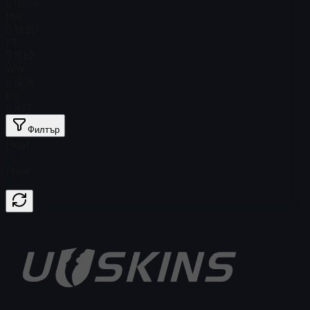
$ 92,58
MW
$ 19,20
FT
$ 11,87
WW
$ 12,16
BS
$ 8,13
Филтър
Float
Price