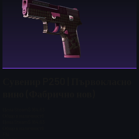
Сувенир P250 | Първокласно
вино (Фабрично нов)
Цена Steam
$ 164,63
Общо в наличност
6
Цена Steam
$ 164,63
Общо в наличност
6
FN