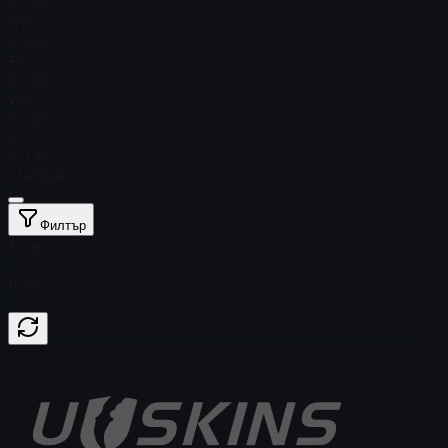
$ 2,39
MW
$ 0,68
FT
$ 0,39
WW
$ 0.00
BS
$ 0,35
StatTrak™
Филтър
Float
Price