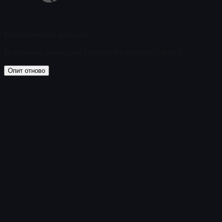
Няма намерени артикули
Неуспешно зареждане
:
Failed to fetch product details
Опит отново