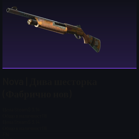
Nova | Дива шесторка
(Фабрично нов)
Цена Steam
$ 3,14
Общо в наличност
116
Цена Steam
$ 3,14
Общо в наличност
116
FN