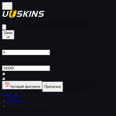
Филтри
Цена
От
$
До
$
Нулирай филтрите
Прилагане
Начало
Предмети
Nova | Дива шесторка