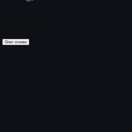
Няма намерени артикули
Неуспешно зареждане
:
Failed to fetch product details
Опит отново