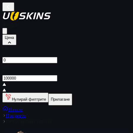
Филтри
Цена
От
$
До
$
Нулирай филтрите
Прилагане
Начало
Предмети
MP9 | Скромна заплаха