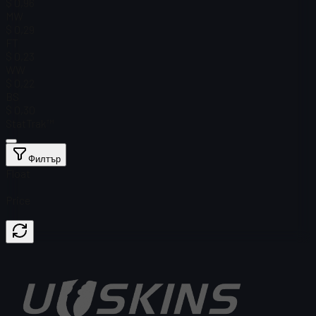
$ 0,96
MW
$ 0,29
FT
$ 0,23
WW
$ 0,22
BS
$ 0,30
StatTrak™
Филтър
Float
Price