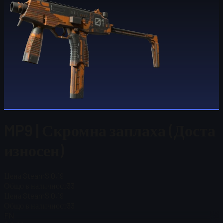
MP9 | Скромна заплаха (Доста
износен)
Цена Steam
$ 0,19
Общо в наличност
33
Цена Steam
$ 0,19
Общо в наличност
33
FN