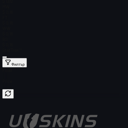
$ 1,02
MW
$ 0,16
FT
$ 0,16
WW
$ 0,16
BS
$ 0,16
StatTrak™
Филтър
Float
Price