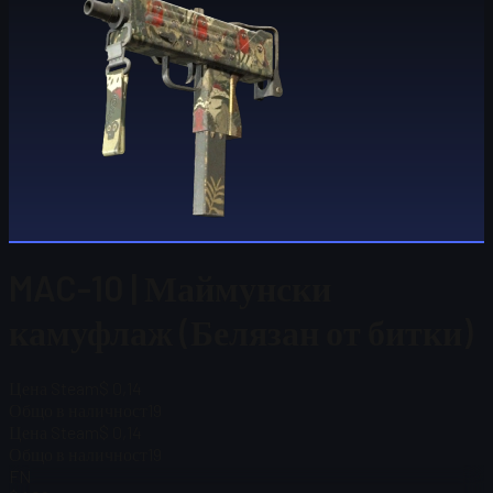
MAC-10 | Маймунски
камуфлаж (Белязан от битки)
Цена Steam
$ 0,14
Общо в наличност
19
Цена Steam
$ 0,14
Общо в наличност
19
FN