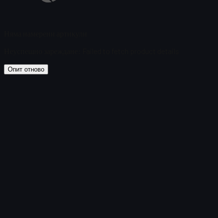
Няма намерени артикули
Неуспешно зареждане
:
Failed to fetch product details
Опит отново