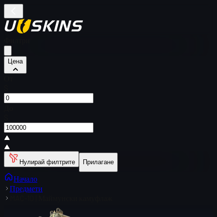
Филтри
Цена
От
$
До
$
Нулирай филтрите
Прилагане
Начало
Предмети
MAC-10 | Маймунски камуфлаж