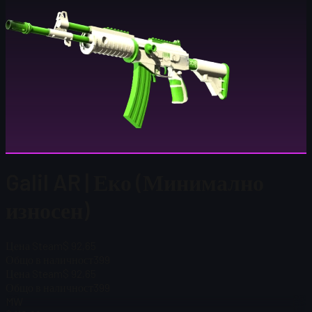
Galil AR | Еко (Минимално
износен)
Цена Steam
$ 92,65
Общо в наличност
399
Цена Steam
$ 92,65
Общо в наличност
399
MW