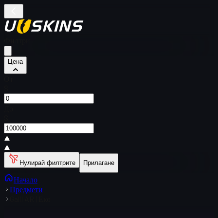
Филтри
Цена
От
$
До
$
Нулирай филтрите
Прилагане
Начало
Предмети
Galil AR | Еко