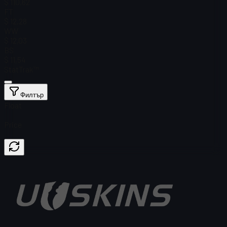
$ 110,62
FT
$ 12,28
WW
$ 12,03
BS
$ 11,54
StatTrak™
Филтър
Float
Price